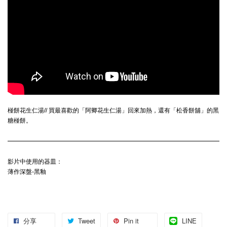
椪餅花生仁湯// 買最喜歡的「阿卿花生仁湯」回來加熱，還有「松香餅舖」的黑
糖椪餅。
影片中使用的器皿：
薄作深盤-黑釉
分享
Tweet
Pin it
LINE