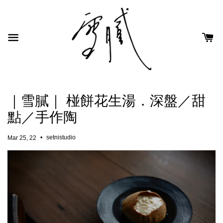
｜雪膩｜ 椪餅花生湯．深盤／甜
點／手作陶
•
setnistudio
Mar 25, 22